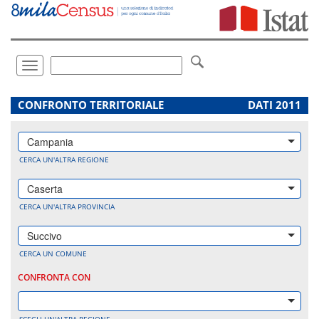
Vai
direttamente
a:
Contenuto
Ricerca
Toggle
navigation
.
CONFRONTO TERRITORIALE
DATI 2011
Campania
CERCA UN'ALTRA REGIONE
Caserta
CERCA UN'ALTRA PROVINCIA
Succivo
CERCA UN COMUNE
CONFRONTA CON