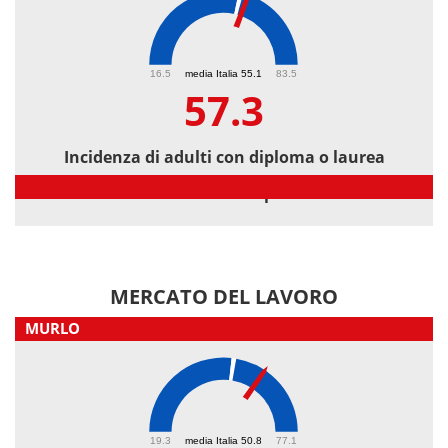
57.3
16.5
media Italia 55.1
83.5
57.3
Incidenza di adulti con diploma o laurea
Incidenza di adulti con diploma o laurea
MERCATO DEL LAVORO
MURLO
59.1
19.3
media Italia 50.8
77.1