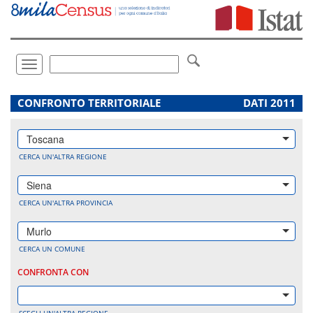
Vai
direttamente
a:
Contenuto
Ricerca
Toggle
navigation
.
CONFRONTO TERRITORIALE
DATI 2011
Toscana
CERCA UN'ALTRA REGIONE
Siena
CERCA UN'ALTRA PROVINCIA
Murlo
CERCA UN COMUNE
CONFRONTA CON