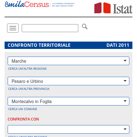
Vai
direttamente
a:
Contenuto
Ricerca
Toggle
navigation
.
CONFRONTO TERRITORIALE
DATI 2011
Marche
CERCA UN'ALTRA REGIONE
Pesaro e Urbino
CERCA UN'ALTRA PROVINCIA
Montecalvo in Foglia
CERCA UN COMUNE
CONFRONTA CON