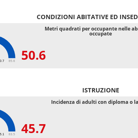
CONDIZIONI ABITATIVE ED INSE
Metri quadrati per occupante nelle ab
occupate
50.6
40.7
85.6
ISTRUZIONE
Incidenza di adulti con diploma o l
45.7
55.1
83.5