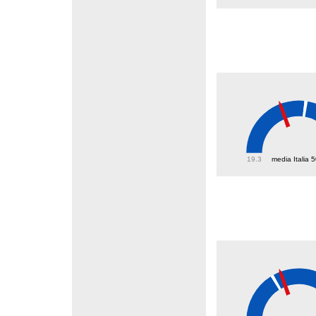
41.5
19.3
media Italia 
28.2