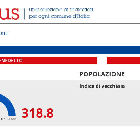
UTILI
BENEDETTO
POPOLAZIONE
Indice di vecchiaia
318.8
8
48.7
2850