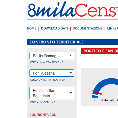
Vai
direttamente
a:
Contenuto
Ricerca
HOME
DOWNLOAD DATI
DOCUMENTAZIONE
LINKS 
.
CONFRONTO TERRITORIALE
PORTICO E SAN 
Emilia-Romagna
CERCA UN'ALTRA REGIONE
Forlì-Cesena
CERCA UN'ALTRA PROVINCIA
Portico e San
318.
Benedetto
0
media Italia 1
CERCA UN COMUNE
CONFRONTA CON