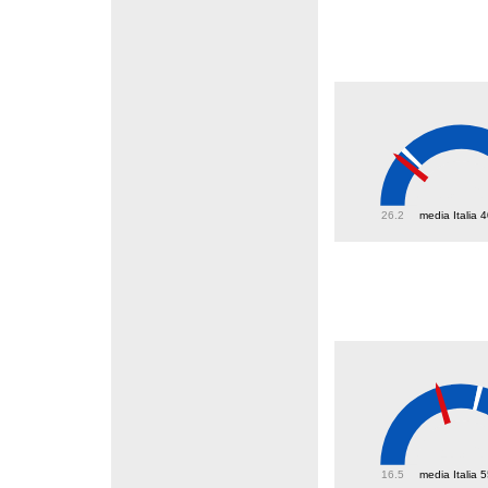
38.6
26.2
media Italia 
43.6
16.5
media Italia 