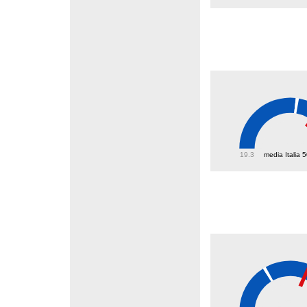
60.3
19.3
media Italia 
45.8