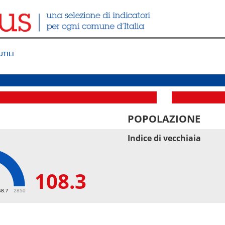
UTILI
POPOLAZIONE
Indice di vecchiaia
108.3
3
48.7
2850