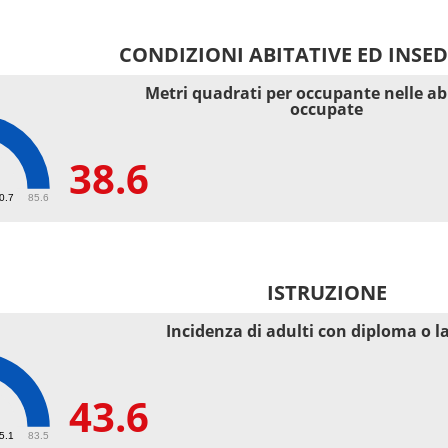
CONDIZIONI ABITATIVE ED INSE
Metri quadrati per occupante nelle ab
occupate
38.6
40.7
85.6
ISTRUZIONE
Incidenza di adulti con diploma o l
43.6
55.1
83.5