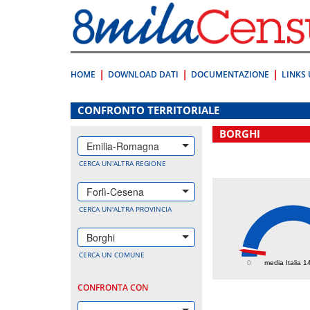
Vai
direttamente
a:
Contenuto
Ricerca
HOME
DOWNLOAD DATI
DOCUMENTAZIONE
LINKS 
.
CONFRONTO TERRITORIALE
BORGHI
Emilia-Romagna
CERCA UN'ALTRA REGIONE
Forlì-Cesena
CERCA UN'ALTRA PROVINCIA
Borghi
108.
CERCA UN COMUNE
0
media Italia 1
CONFRONTA CON