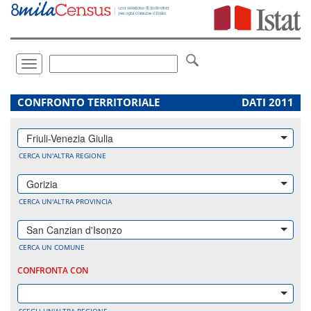
Vai
direttamente
a:
Contenuto
Ricerca
Toggle
navigation
.
CONFRONTO TERRITORIALE
DATI 2011
Friuli-Venezia Giulia
CERCA UN'ALTRA REGIONE
Gorizia
CERCA UN'ALTRA PROVINCIA
San Canzian d'Isonzo
CERCA UN COMUNE
CONFRONTA CON