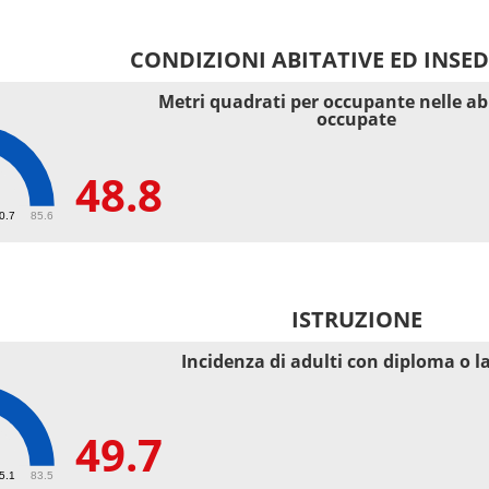
CONDIZIONI ABITATIVE ED INSE
Metri quadrati per occupante nelle ab
occupate
48.8
40.7
85.6
ISTRUZIONE
Incidenza di adulti con diploma o l
49.7
55.1
83.5