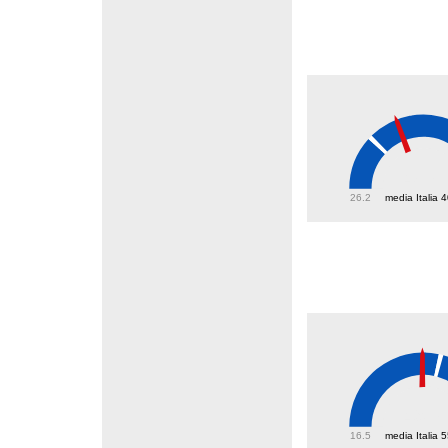
48.8
26.2
media Italia 
49.7
16.5
media Italia 