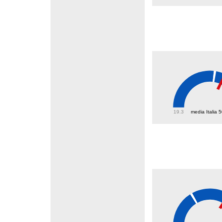
56.1
19.3
media Italia 
49.4