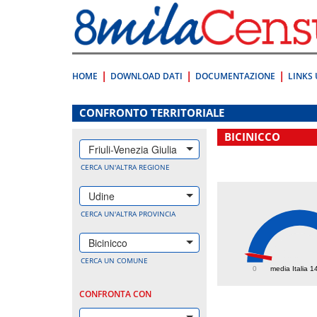
Vai
direttamente
a:
Contenuto
Ricerca
HOME
DOWNLOAD DATI
DOCUMENTAZIONE
LINKS 
.
CONFRONTO TERRITORIALE
BICINICCO
Friuli-Venezia Giulia
CERCA UN'ALTRA REGIONE
Udine
CERCA UN'ALTRA PROVINCIA
Bicinicco
138.
CERCA UN COMUNE
0
media Italia 1
CONFRONTA CON