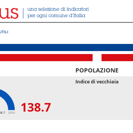
UTILI
POPOLAZIONE
Indice di vecchiaia
138.7
7
48.7
2850