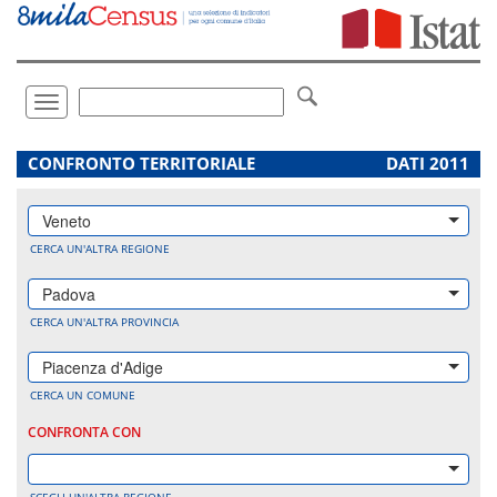
Vai
direttamente
a:
Contenuto
Ricerca
Toggle
navigation
.
CONFRONTO TERRITORIALE
DATI 2011
Veneto
CERCA UN'ALTRA REGIONE
Padova
CERCA UN'ALTRA PROVINCIA
Piacenza d'Adige
CERCA UN COMUNE
CONFRONTA CON