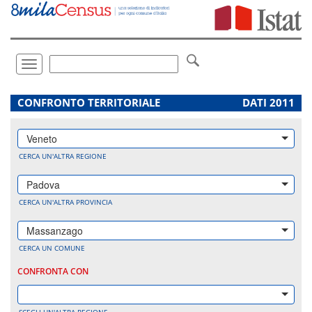
Vai
direttamente
a:
Contenuto
Ricerca
Toggle
navigation
.
CONFRONTO TERRITORIALE
DATI 2011
Veneto
CERCA UN'ALTRA REGIONE
Padova
CERCA UN'ALTRA PROVINCIA
Massanzago
CERCA UN COMUNE
CONFRONTA CON