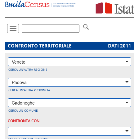
Vai
direttamente
a:
Contenuto
Ricerca
Toggle
navigation
.
CONFRONTO TERRITORIALE
DATI 2011
Veneto
CERCA UN'ALTRA REGIONE
Padova
CERCA UN'ALTRA PROVINCIA
Cadoneghe
CERCA UN COMUNE
CONFRONTA CON