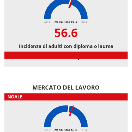
56.6
16.5
media Italia 55.1
83.5
56.6
Incidenza di adulti con diploma o laurea
Incidenza di adulti con diploma o laurea
MERCATO DEL LAVORO
NOALE
54.4
19.3
media Italia 50.8
77.1