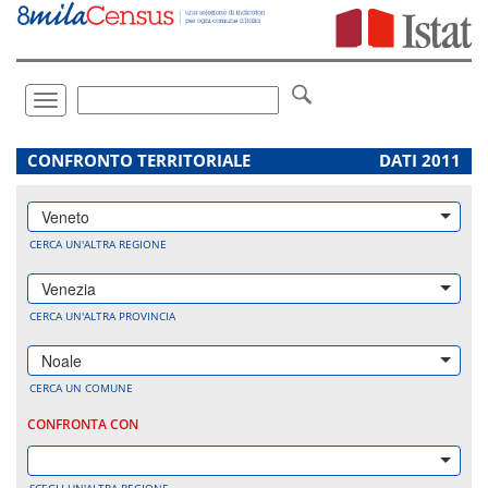
Vai
direttamente
a:
Contenuto
Ricerca
Toggle
navigation
.
CONFRONTO TERRITORIALE
DATI 2011
Veneto
CERCA UN'ALTRA REGIONE
Venezia
CERCA UN'ALTRA PROVINCIA
Noale
CERCA UN COMUNE
CONFRONTA CON