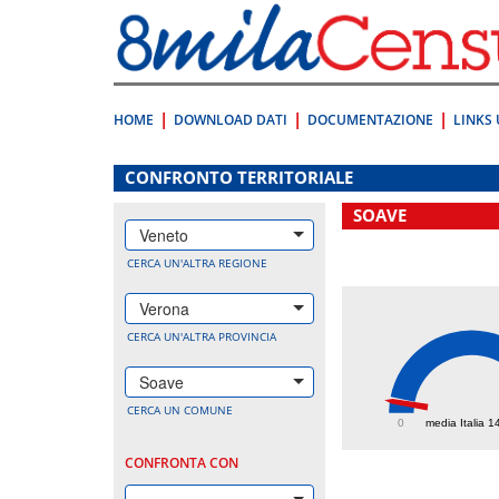
Vai
direttamente
a:
Contenuto
Ricerca
HOME
DOWNLOAD DATI
DOCUMENTAZIONE
LINKS 
.
CONFRONTO TERRITORIALE
SOAVE
Veneto
CERCA UN'ALTRA REGIONE
Verona
CERCA UN'ALTRA PROVINCIA
Soave
131.
CERCA UN COMUNE
0
media Italia 1
CONFRONTA CON