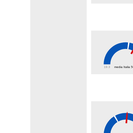
57.3
19.3
media Italia 
38.1