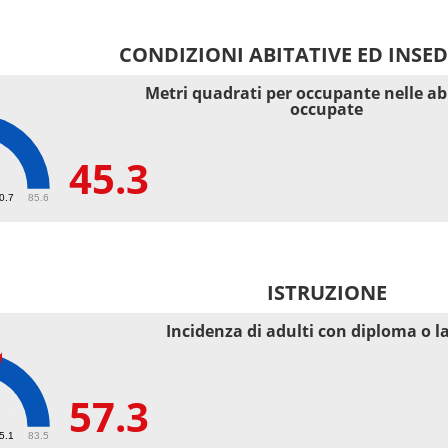
CONDIZIONI ABITATIVE ED INSE
Metri quadrati per occupante nelle ab
occupate
45.3
40.7
85.6
ISTRUZIONE
Incidenza di adulti con diploma o l
57.3
55.1
83.5