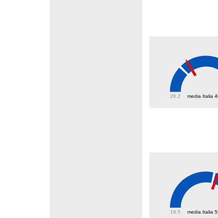
45.3
26.2
media Italia 
57.3
16.5
media Italia 