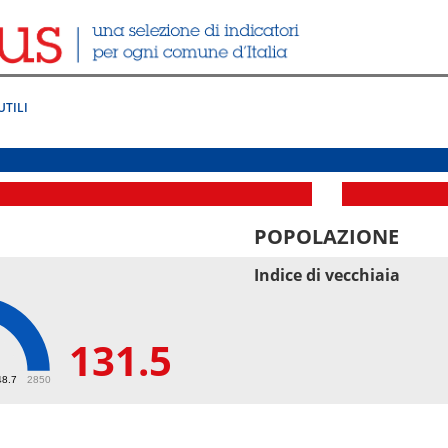
UTILI
POPOLAZIONE
Indice di vecchiaia
131.5
5
48.7
2850