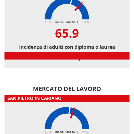
65.9
16.5
media Italia 55.1
83.5
65.9
Incidenza di adulti con diploma o laurea
Incidenza di adulti con diploma o laurea
MERCATO DEL LAVORO
SAN PIETRO IN CARIANO
54.7
19.3
media Italia 50.8
77.1