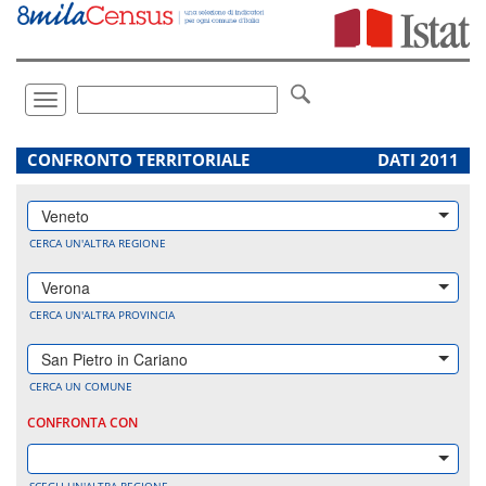
Vai
direttamente
a:
Contenuto
Ricerca
Toggle
navigation
.
CONFRONTO TERRITORIALE
DATI 2011
Veneto
CERCA UN'ALTRA REGIONE
Verona
CERCA UN'ALTRA PROVINCIA
San Pietro in Cariano
CERCA UN COMUNE
CONFRONTA CON