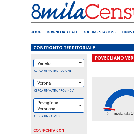
Vai
direttamente
a:
Contenuto
Ricerca
HOME
DOWNLOAD DATI
DOCUMENTAZIONE
LINKS 
.
CONFRONTO TERRITORIALE
POVEGLIANO VER
Veneto
CERCA UN'ALTRA REGIONE
Verona
CERCA UN'ALTRA PROVINCIA
Povegliano
104
Veronese
0
media Italia 1
CERCA UN COMUNE
CONFRONTA CON