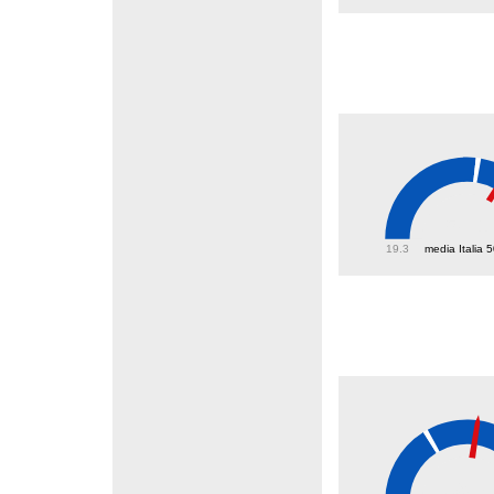
58.1
19.3
media Italia 
39.7