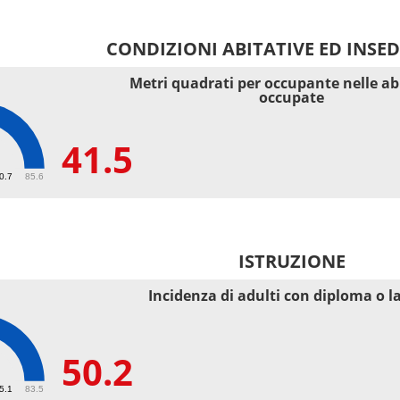
CONDIZIONI ABITATIVE ED INSE
Metri quadrati per occupante nelle ab
occupate
41.5
40.7
85.6
ISTRUZIONE
Incidenza di adulti con diploma o l
50.2
55.1
83.5