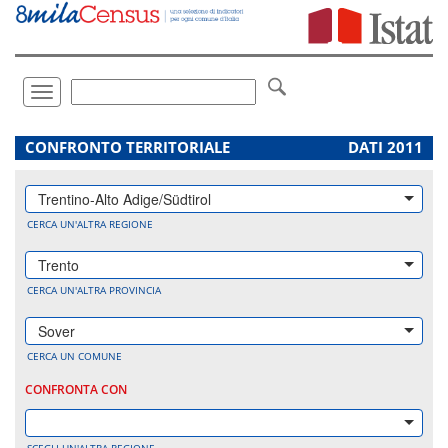
Vai
direttamente
a:
Contenuto
Ricerca
Toggle
navigation
.
CONFRONTO TERRITORIALE
DATI 2011
Trentino-Alto Adige/Südtirol
CERCA UN'ALTRA REGIONE
Trento
CERCA UN'ALTRA PROVINCIA
Sover
CERCA UN COMUNE
CONFRONTA CON