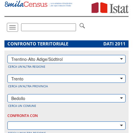
Vai
direttamente
a:
Contenuto
Ricerca
Toggle
navigation
.
CONFRONTO TERRITORIALE
DATI 2011
Trentino-Alto Adige/Südtirol
CERCA UN'ALTRA REGIONE
Trento
CERCA UN'ALTRA PROVINCIA
Bedollo
CERCA UN COMUNE
CONFRONTA CON