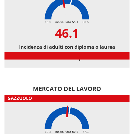
46.1
16.5
media Italia 55.1
83.5
46.1
Incidenza di adulti con diploma o laurea
Incidenza di adulti con diploma o laurea
MERCATO DEL LAVORO
GAZZUOLO
48.7
19.3
media Italia 50.8
77.1