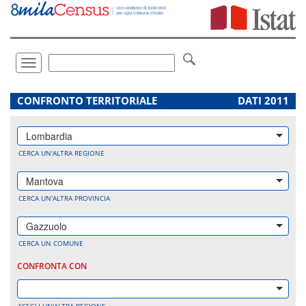
Vai
direttamente
a:
Contenuto
Ricerca
Toggle
navigation
.
CONFRONTO TERRITORIALE
DATI 2011
Lombardia
CERCA UN'ALTRA REGIONE
Mantova
CERCA UN'ALTRA PROVINCIA
Gazzuolo
CERCA UN COMUNE
CONFRONTA CON