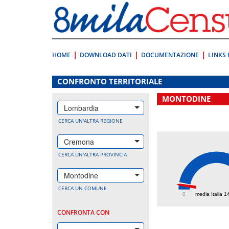
Vai
direttamente
a:
Contenuto
Ricerca
HOME
DOWNLOAD DATI
DOCUMENTAZIONE
LINKS 
.
CONFRONTO TERRITORIALE
MONTODINE
Lombardia
CERCA UN'ALTRA REGIONE
Cremona
CERCA UN'ALTRA PROVINCIA
Montodine
115.
CERCA UN COMUNE
0
media Italia 1
CONFRONTA CON