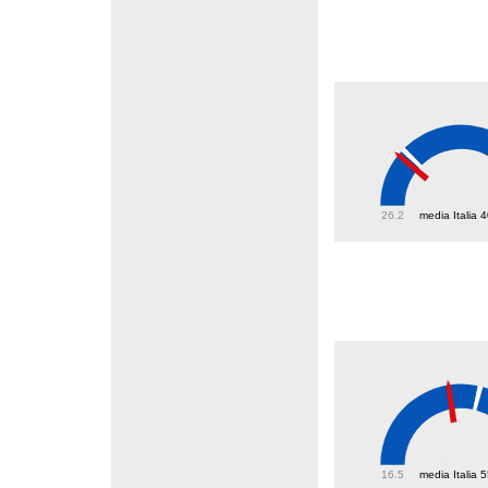
39
26.2
media Italia 
46.6
16.5
media Italia 