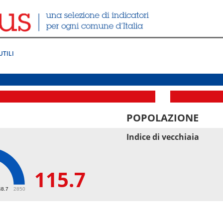
UTILI
POPOLAZIONE
Indice di vecchiaia
115.7
7
48.7
2850