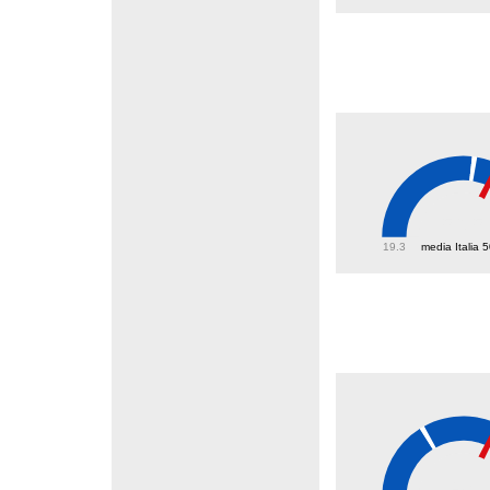
56.5
19.3
media Italia 
47