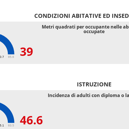
CONDIZIONI ABITATIVE ED INSE
Metri quadrati per occupante nelle ab
occupate
39
40.7
85.6
ISTRUZIONE
Incidenza di adulti con diploma o l
46.6
55.1
83.5