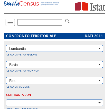
Vai
direttamente
a:
Contenuto
Ricerca
Toggle
navigation
.
CONFRONTO TERRITORIALE
DATI 2011
Lombardia
CERCA UN'ALTRA REGIONE
Pavia
CERCA UN'ALTRA PROVINCIA
Rea
CERCA UN COMUNE
CONFRONTA CON