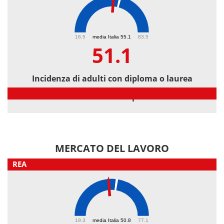
51.1
16.5
media Italia 55.1
83.5
51.1
Incidenza di adulti con diploma o laurea
Incidenza di adulti con diploma o laurea
MERCATO DEL LAVORO
REA
46.6
19.3
media Italia 50.8
77.1