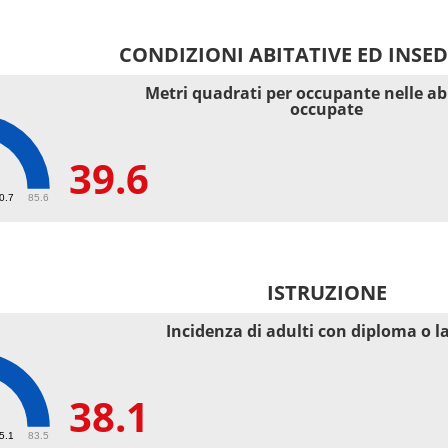
CONDIZIONI ABITATIVE ED INSE
Metri quadrati per occupante nelle ab
occupate
39.6
40.7
85.6
ISTRUZIONE
Incidenza di adulti con diploma o l
38.1
55.1
83.5