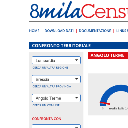
Vai
direttamente
a:
Contenuto
Ricerca
HOME
DOWNLOAD DATI
DOCUMENTAZIONE
LINKS 
.
CONFRONTO TERRITORIALE
ANGOLO TERME
Lombardia
CERCA UN'ALTRA REGIONE
Brescia
CERCA UN'ALTRA PROVINCIA
Angolo Terme
162.
CERCA UN COMUNE
0
media Italia 1
CONFRONTA CON