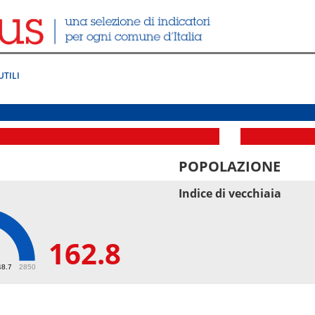
UTILI
POPOLAZIONE
Indice di vecchiaia
162.8
8
48.7
2850