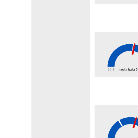
51.5
19.3
media Italia 
42.5