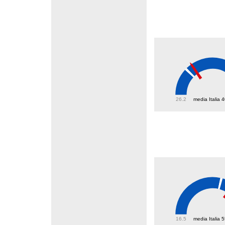
44.3
26.2
media Italia 
63.3
16.5
media Italia 