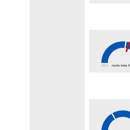
53.9
19.3
media Italia 
54.3