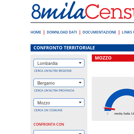
Vai
direttamente
a:
Contenuto
Ricerca
HOME
DOWNLOAD DATI
DOCUMENTAZIONE
LINKS 
.
CONFRONTO TERRITORIALE
MOZZO
Lombardia
CERCA UN'ALTRA REGIONE
Bergamo
CERCA UN'ALTRA PROVINCIA
Mozzo
124
CERCA UN COMUNE
0
media Italia 1
CONFRONTA CON