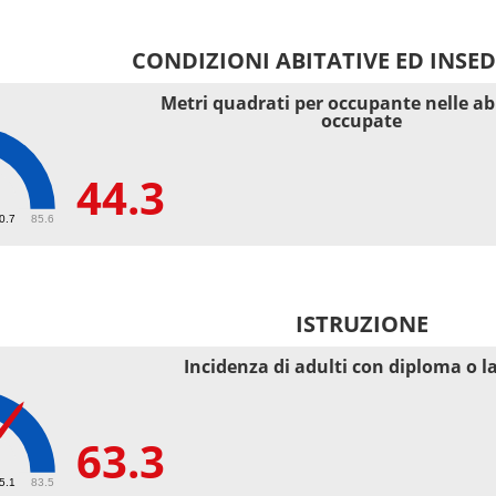
CONDIZIONI ABITATIVE ED INSE
Metri quadrati per occupante nelle ab
occupate
44.3
40.7
85.6
ISTRUZIONE
Incidenza di adulti con diploma o l
63.3
55.1
83.5