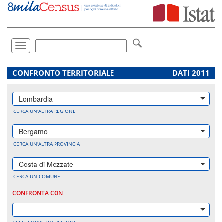
Vai
direttamente
a:
Contenuto
Ricerca
Toggle
navigation
.
CONFRONTO TERRITORIALE
DATI 2011
Lombardia
CERCA UN'ALTRA REGIONE
Bergamo
CERCA UN'ALTRA PROVINCIA
Costa di Mezzate
CERCA UN COMUNE
CONFRONTA CON