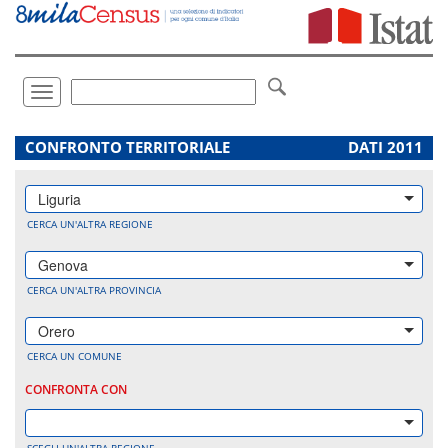
Vai
direttamente
a:
Contenuto
Ricerca
Toggle
navigation
.
CONFRONTO TERRITORIALE
DATI 2011
Liguria
CERCA UN'ALTRA REGIONE
Genova
CERCA UN'ALTRA PROVINCIA
Orero
CERCA UN COMUNE
CONFRONTA CON