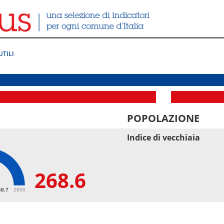
UTILI
POPOLAZIONE
Indice di vecchiaia
268.6
6
48.7
2850