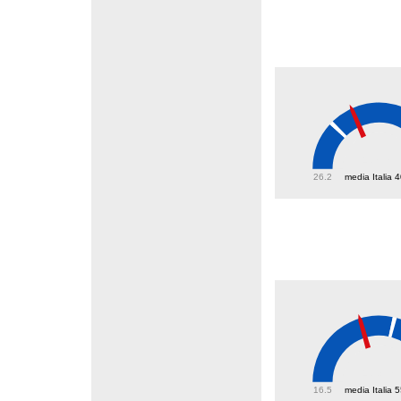
47.8
26.2
media Italia 
43.7
16.5
media Italia 