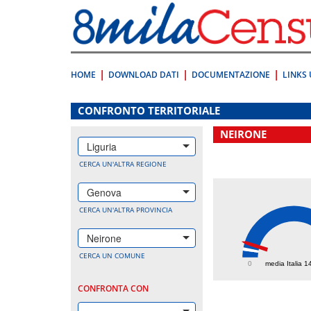
Vai
direttamente
a:
Contenuto
Ricerca
HOME
DOWNLOAD DATI
DOCUMENTAZIONE
LINKS 
.
CONFRONTO TERRITORIALE
NEIRONE
Liguria
CERCA UN'ALTRA REGIONE
Genova
CERCA UN'ALTRA PROVINCIA
Neirone
268.
CERCA UN COMUNE
0
media Italia 1
CONFRONTA CON