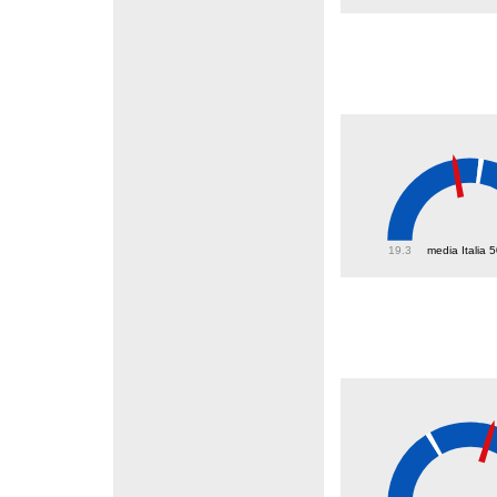
44.7
19.3
media Italia 
43.2