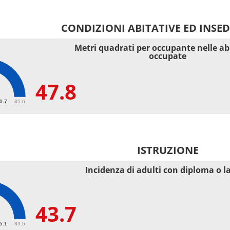
CONDIZIONI ABITATIVE ED INSE
Metri quadrati per occupante nelle ab
occupate
47.8
40.7
85.6
ISTRUZIONE
Incidenza di adulti con diploma o l
43.7
55.1
83.5