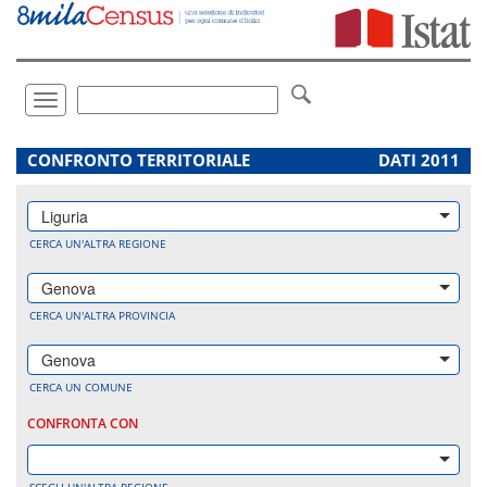
Vai
direttamente
a:
Contenuto
Ricerca
Toggle
navigation
.
CONFRONTO TERRITORIALE
DATI 2011
Liguria
CERCA UN'ALTRA REGIONE
Genova
CERCA UN'ALTRA PROVINCIA
Genova
CERCA UN COMUNE
CONFRONTA CON