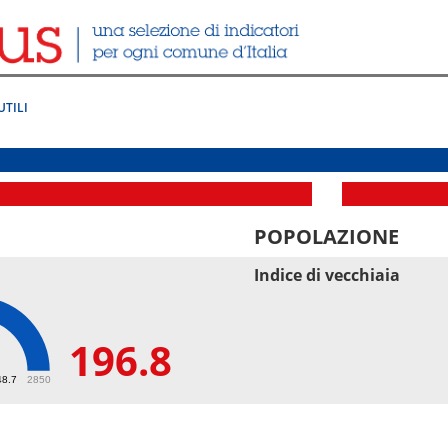
UTILI
POPOLAZIONE
Indice di vecchiaia
196.8
8
48.7
2850