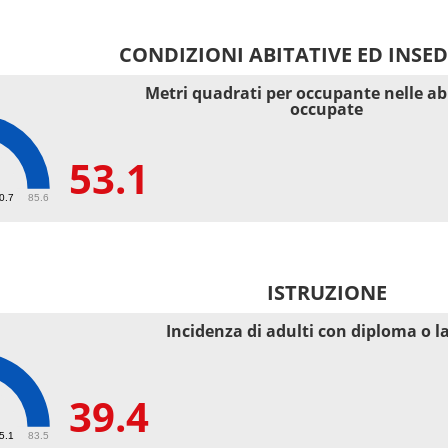
CONDIZIONI ABITATIVE ED INSE
Metri quadrati per occupante nelle ab
occupate
53.1
40.7
85.6
ISTRUZIONE
Incidenza di adulti con diploma o l
39.4
55.1
83.5