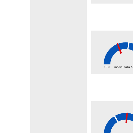
41.2
19.3
media Italia 
38