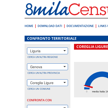
Vai
direttamente
a:
Contenuto
Ricerca
HOME
DOWNLOAD DATI
DOCUMENTAZIONE
LINKS 
.
CONFRONTO TERRITORIALE
COREGLIA LIGURE
Liguria
CERCA UN'ALTRA REGIONE
Genova
CERCA UN'ALTRA PROVINCIA
Coreglia Ligure
196.
CERCA UN COMUNE
0
media Italia 1
CONFRONTA CON