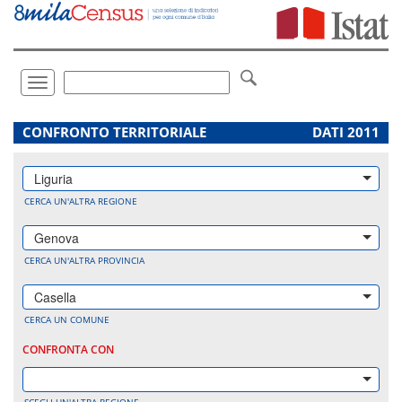
Vai
direttamente
a:
Contenuto
Ricerca
Toggle
navigation
.
CONFRONTO TERRITORIALE
DATI 2011
Liguria
CERCA UN'ALTRA REGIONE
Genova
CERCA UN'ALTRA PROVINCIA
Casella
CERCA UN COMUNE
CONFRONTA CON