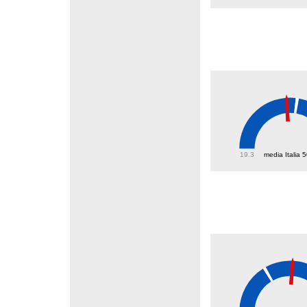
46.9
19.3
media Italia 
37.7