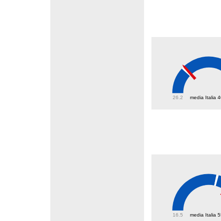
41.7
26.2
media Italia 
64.9
16.5
media Italia 