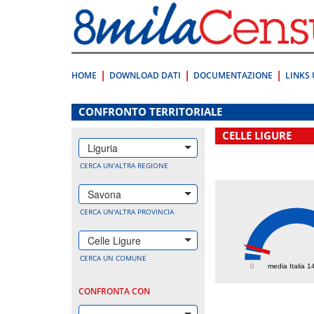
Vai
direttamente
a:
Contenuto
Ricerca
HOME
DOWNLOAD DATI
DOCUMENTAZIONE
LINKS 
.
CONFRONTO TERRITORIALE
CELLE LIGURE
Liguria
CERCA UN'ALTRA REGIONE
Savona
CERCA UN'ALTRA PROVINCIA
Celle Ligure
247
CERCA UN COMUNE
0
media Italia 1
CONFRONTA CON