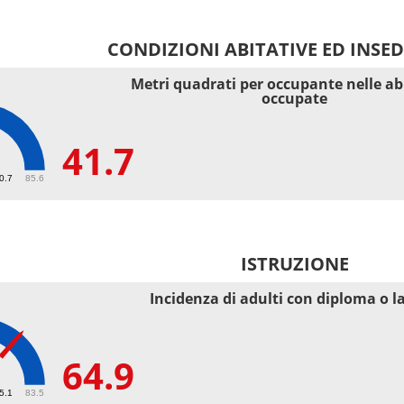
CONDIZIONI ABITATIVE ED INSE
Metri quadrati per occupante nelle ab
occupate
41.7
40.7
85.6
ISTRUZIONE
Incidenza di adulti con diploma o l
64.9
55.1
83.5