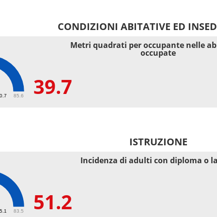
CONDIZIONI ABITATIVE ED INSE
Metri quadrati per occupante nelle ab
occupate
39.7
40.7
85.6
ISTRUZIONE
Incidenza di adulti con diploma o l
51.2
55.1
83.5