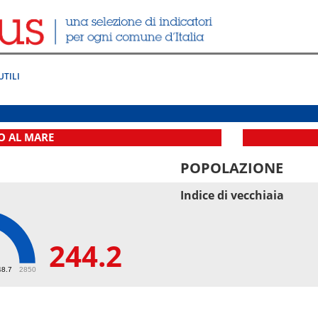
UTILI
O AL MARE
POPOLAZIONE
Indice di vecchiaia
244.2
2
48.7
2850