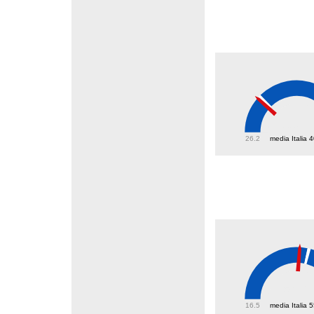
39.7
26.2
media Italia 
51.2
16.5
media Italia 