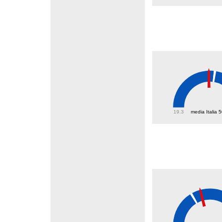
47.7
19.3
media Italia 
30.4