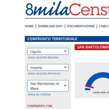
Vai
direttamente
a:
Contenuto
Ricerca
HOME
DOWNLOAD DATI
DOCUMENTAZIONE
LINKS 
.
CONFRONTO TERRITORIALE
SAN BARTOLOME
Liguria
CERCA UN'ALTRA REGIONE
Imperia
CERCA UN'ALTRA PROVINCIA
San Bartolomeo al
244.
Mare
0
media Italia 1
CERCA UN COMUNE
CONFRONTA CON