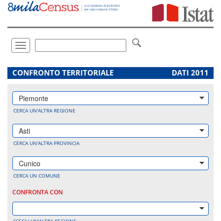
Vai
direttamente
a:
Contenuto
Ricerca
Toggle
navigation
.
CONFRONTO TERRITORIALE
DATI 2011
Piemonte
CERCA UN'ALTRA REGIONE
Asti
CERCA UN'ALTRA PROVINCIA
Cunico
CERCA UN COMUNE
CONFRONTA CON