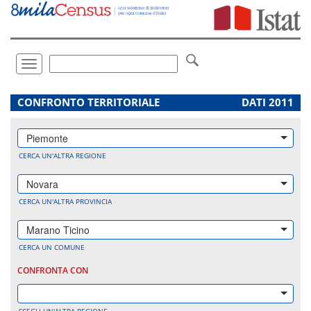
Vai
direttamente
a:
Contenuto
Ricerca
Toggle
navigation
.
CONFRONTO TERRITORIALE
DATI 2011
Piemonte
CERCA UN'ALTRA REGIONE
Novara
CERCA UN'ALTRA PROVINCIA
Marano Ticino
CERCA UN COMUNE
CONFRONTA CON