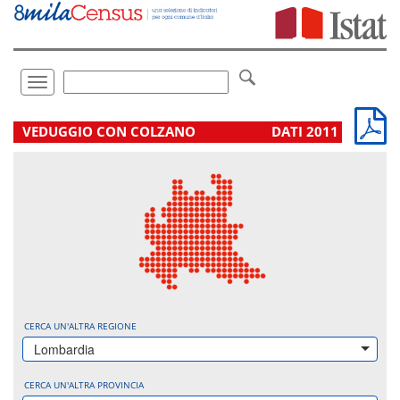
Vai
direttamente
a:
Contenuto
Ricerca
Toggle
navigation
.
VEDUGGIO CON COLZANO
DATI 2011
CERCA UN'ALTRA REGIONE
Lombardia
CERCA UN'ALTRA PROVINCIA