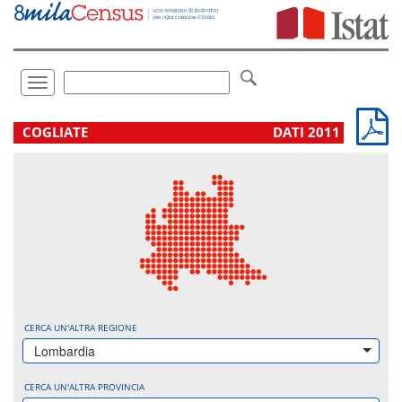
Vai
direttamente
a:
Contenuto
Ricerca
Toggle
navigation
.
COGLIATE
DATI 2011
CERCA UN'ALTRA REGIONE
Lombardia
CERCA UN'ALTRA PROVINCIA