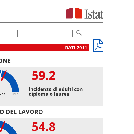
DATI 2011
ONE
59.2
2
Incidenza di adulti con
diploma o laurea
a 55.1
83.5
O DEL LAVORO
54.8