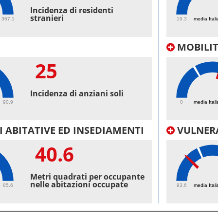
54.
Incidenza di residenti
stranieri
367.1
19.3
media Itali
MOBILI
25
42.
Incidenza di anziani soli
90.9
0
media Itali
 ABITATIVE ED INSEDIAMENTI
VULNERA
40.6
97.
Metri quadrati per occupante
nelle abitazioni occupate
85.6
93.6
media Itali