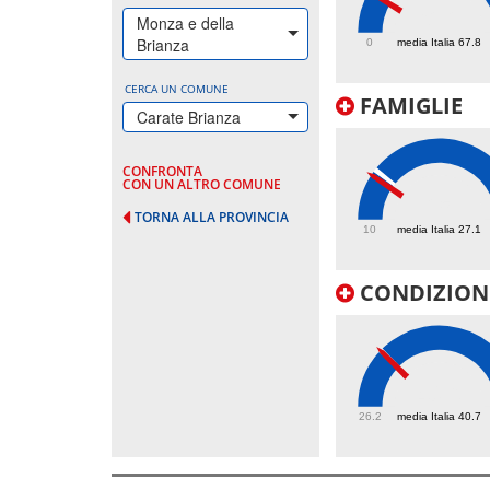
62.2
Monza e della
Brianza
0
media Italia 67.8
CERCA UN COMUNE
FAMIGLIE
Carate Brianza
CONFRONTA
CON UN ALTRO COMUNE
25
TORNA ALLA PROVINCIA
10
media Italia 27.1
CONDIZIONI
40.6
26.2
media Italia 40.7