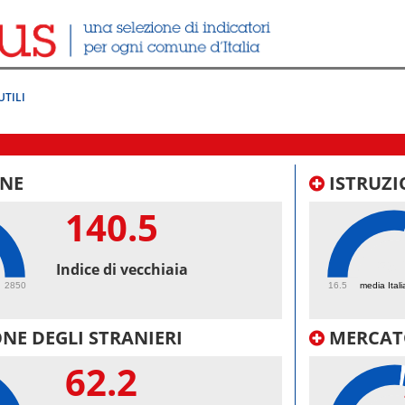
UTILI
NE
ISTRUZI
140.5
59.
Indice di vecchiaia
2850
16.5
media Itali
NE DEGLI STRANIERI
MERCAT
62.2