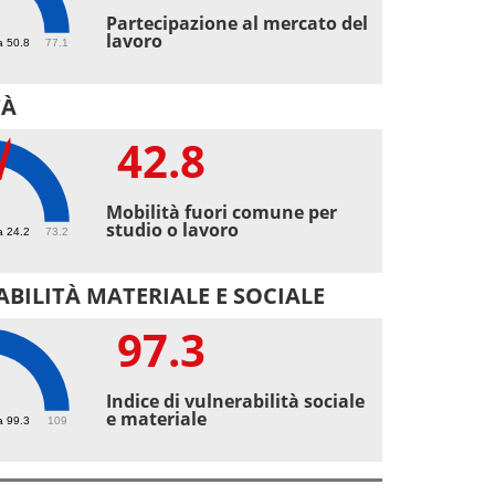
8
Partecipazione al mercato del
lavoro
a 50.8
77.1
TÀ
42.8
8
Mobilità fuori comune per
studio o lavoro
a 24.2
73.2
BILITÀ MATERIALE E SOCIALE
97.3
3
Indice di vulnerabilità sociale
e materiale
a 99.3
109