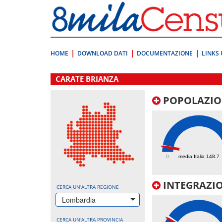
Vai
direttamente
a:
Contenuto
Ricerca
HOME
DOWNLOAD DATI
DOCUMENTAZIONE
LINKS 
.
CARATE BRIANZA
POPOLAZIO
140.5
0
media Italia 148.7
INTEGRAZIO
CERCA UN'ALTRA REGIONE
Lombardia
CERCA UN'ALTRA PROVINCIA