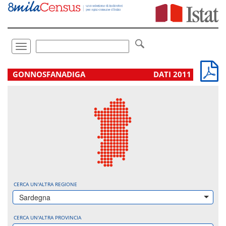
Vai
direttamente
a:
Contenuto
Ricerca
Toggle
navigation
.
GONNOSFANADIGA
DATI 2011
CERCA UN'ALTRA REGIONE
Sardegna
CERCA UN'ALTRA PROVINCIA