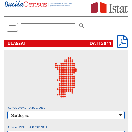
Vai
direttamente
a:
Contenuto
Ricerca
Toggle
navigation
.
ULASSAI
DATI 2011
CERCA UN'ALTRA REGIONE
Sardegna
CERCA UN'ALTRA PROVINCIA