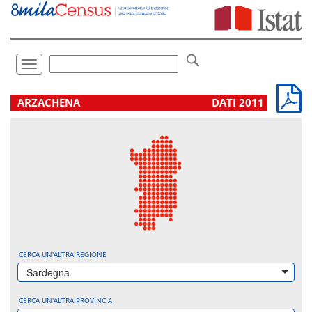
Vai
direttamente
a:
Contenuto
Ricerca
Toggle
navigation
.
ARZACHENA
DATI 2011
CERCA UN'ALTRA REGIONE
Sardegna
CERCA UN'ALTRA PROVINCIA