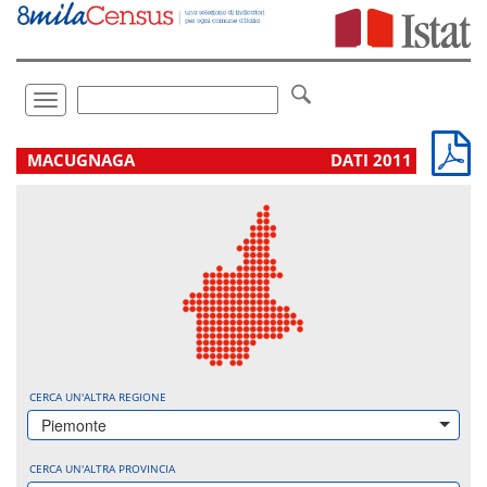
Vai
direttamente
a:
Contenuto
Ricerca
Toggle
navigation
.
MACUGNAGA
DATI 2011
CERCA UN'ALTRA REGIONE
Piemonte
CERCA UN'ALTRA PROVINCIA