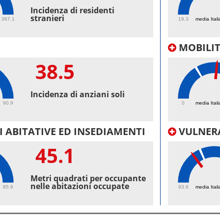
39.
Incidenza di residenti
stranieri
367.1
19.3
media Itali
MOBILI
38.5
38.
Incidenza di anziani soli
90.9
0
media Itali
 ABITATIVE ED INSEDIAMENTI
VULNERA
45.1
98.
Metri quadrati per occupante
nelle abitazioni occupate
85.6
93.6
media Itali