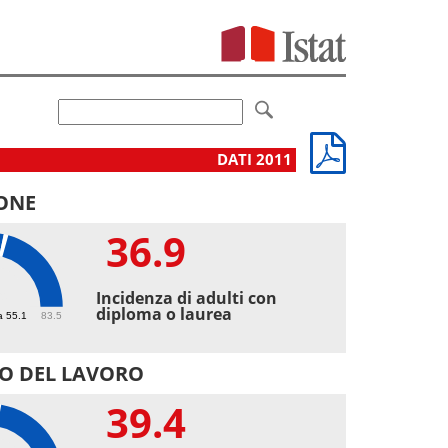
DATI 2011
ONE
36.9
9
Incidenza di adulti con
diploma o laurea
a 55.1
83.5
O DEL LAVORO
39.4