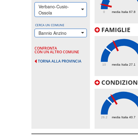
25.1
Verbano-Cusio-
Ossola
0
media Italia 67.8
CERCA UN COMUNE
FAMIGLIE
Bannio Anzino
CONFRONTA
CON UN ALTRO COMUNE
38.5
TORNA ALLA PROVINCIA
10
media Italia 27.1
CONDIZIONI
45.1
26.2
media Italia 40.7