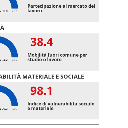
4
Partecipazione al mercato del
lavoro
a 50.8
77.1
TÀ
38.4
4
Mobilità fuori comune per
studio o lavoro
a 24.2
73.2
BILITÀ MATERIALE E SOCIALE
98.1
1
Indice di vulnerabilità sociale
e materiale
a 99.3
109