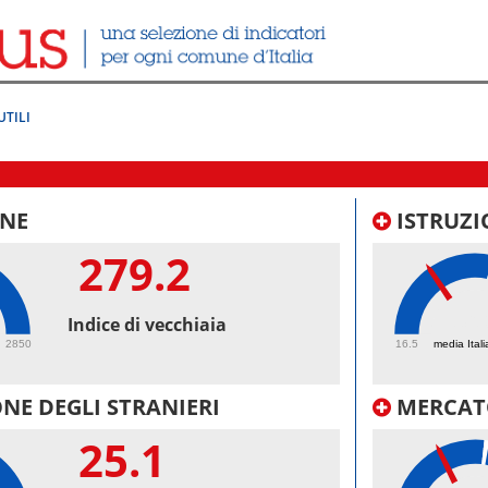
UTILI
NE
ISTRUZI
279.2
36.
Indice di vecchiaia
2850
16.5
media Itali
NE DEGLI STRANIERI
MERCAT
25.1