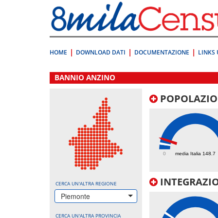
Vai
direttamente
a:
Contenuto
Ricerca
HOME
DOWNLOAD DATI
DOCUMENTAZIONE
LINKS 
.
BANNIO ANZINO
POPOLAZIO
279.2
0
media Italia 148.7
INTEGRAZIO
CERCA UN'ALTRA REGIONE
Piemonte
CERCA UN'ALTRA PROVINCIA