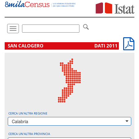
Vai
direttamente
a:
Contenuto
Ricerca
Toggle
navigation
.
SAN CALOGERO
DATI 2011
CERCA UN'ALTRA REGIONE
Calabria
CERCA UN'ALTRA PROVINCIA