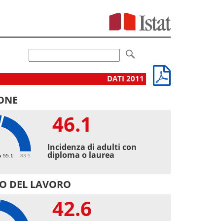
DATI 2011
ONE
46.1
1
Incidenza di adulti con
diploma o laurea
a 55.1
83.5
O DEL LAVORO
42.6