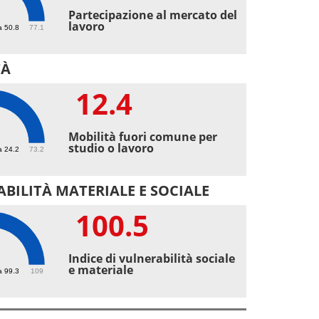
6
Partecipazione al mercato del
lavoro
a 50.8
77.1
TÀ
12.4
4
Mobilità fuori comune per
studio o lavoro
a 24.2
73.2
BILITÀ MATERIALE E SOCIALE
100.5
.5
Indice di vulnerabilità sociale
e materiale
a 99.3
109