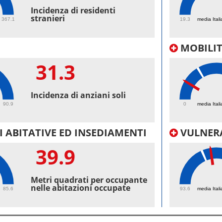
42.
Incidenza di residenti
stranieri
367.1
19.3
media Itali
MOBILI
31.3
12.
Incidenza di anziani soli
90.9
0
media Itali
 ABITATIVE ED INSEDIAMENTI
VULNERA
39.9
100
Metri quadrati per occupante
nelle abitazioni occupate
85.6
93.6
media Itali