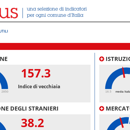
UTILI
NE
ISTRUZI
157.3
46.
Indice di vecchiaia
2850
16.5
media Itali
NE DEGLI STRANIERI
MERCAT
38.2