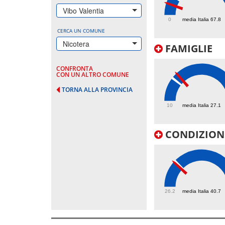
38.2
Vibo Valentia
0
media Italia 67.8
CERCA UN COMUNE
Nicotera
FAMIGLIE
CONFRONTA
CON UN ALTRO COMUNE
TORNA ALLA PROVINCIA
31.3
10
media Italia 27.1
CONDIZIONI
39.9
26.2
media Italia 40.7