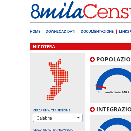
Vai
direttamente
a:
Contenuto
Ricerca
HOME
DOWNLOAD DATI
DOCUMENTAZIONE
LINKS 
.
NICOTERA
POPOLAZIO
157.3
0
media Italia 148.7
INTEGRAZIO
CERCA UN'ALTRA REGIONE
Calabria
CERCA UN'ALTRA PROVINCIA