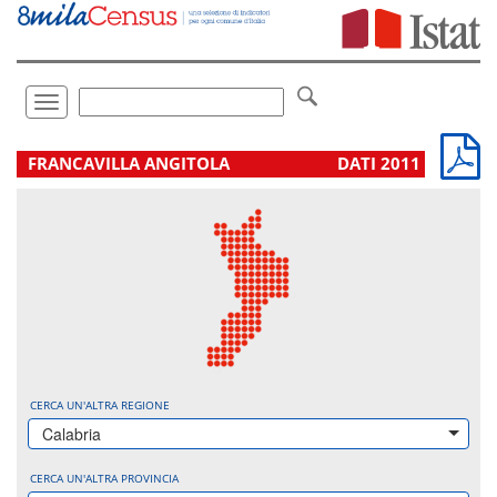
Vai
direttamente
a:
Contenuto
Ricerca
Toggle
navigation
.
FRANCAVILLA ANGITOLA
DATI 2011
CERCA UN'ALTRA REGIONE
Calabria
CERCA UN'ALTRA PROVINCIA