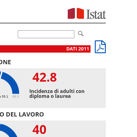
DATI 2011
ONE
42.8
8
Incidenza di adulti con
diploma o laurea
a 55.1
83.5
O DEL LAVORO
40