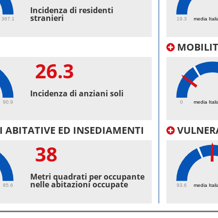
40
Incidenza di residenti
stranieri
367.1
19.3
media Itali
MOBILI
26.3
14.
Incidenza di anziani soli
90.9
0
media Itali
 ABITATIVE ED INSEDIAMENTI
VULNERA
38
101
Metri quadrati per occupante
nelle abitazioni occupate
85.6
93.6
media Itali