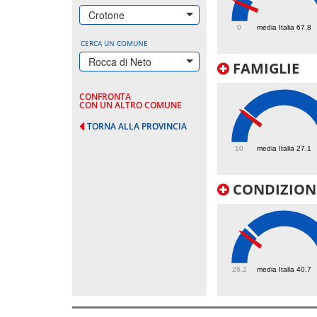
44.9
Crotone
0
media Italia 67.8
CERCA UN COMUNE
Rocca di Neto
FAMIGLIE
CONFRONTA
CON UN ALTRO COMUNE
TORNA ALLA PROVINCIA
26.3
10
media Italia 27.1
CONDIZIONI
38
26.2
media Italia 40.7