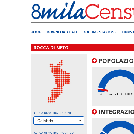
Vai
direttamente
a:
Contenuto
Ricerca
HOME
DOWNLOAD DATI
DOCUMENTAZIONE
LINKS 
.
ROCCA DI NETO
POPOLAZIO
100
0
media Italia 148.7
INTEGRAZIO
CERCA UN'ALTRA REGIONE
Calabria
CERCA UN'ALTRA PROVINCIA