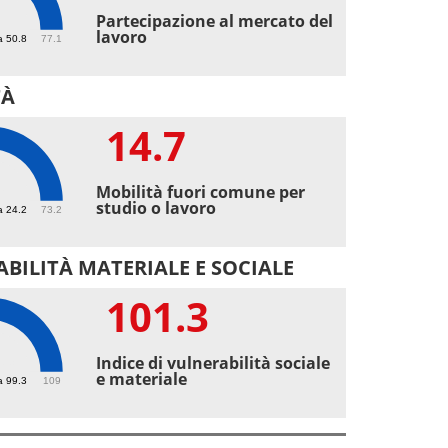
Partecipazione al mercato del
lavoro
a 50.8
77.1
TÀ
14.7
7
Mobilità fuori comune per
studio o lavoro
a 24.2
73.2
BILITÀ MATERIALE E SOCIALE
101.3
.3
Indice di vulnerabilità sociale
e materiale
a 99.3
109