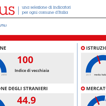
UTILI
NE
ISTRUZI
100
42.
Indice di vecchiaia
2850
16.5
media Itali
NE DEGLI STRANIERI
MERCAT
44.9