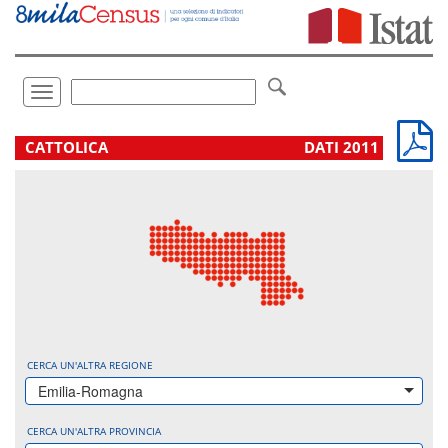
Vai
direttamente
a:
Contenuto
Ricerca
Toggle
navigation
.
CATTOLICA
DATI 2011
CERCA UN'ALTRA REGIONE
Emilia-Romagna
CERCA UN'ALTRA PROVINCIA