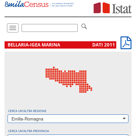
Vai
direttamente
a:
Contenuto
Ricerca
Toggle
navigation
.
BELLARIA-IGEA MARINA
DATI 2011
CERCA UN'ALTRA REGIONE
Emilia-Romagna
CERCA UN'ALTRA PROVINCIA