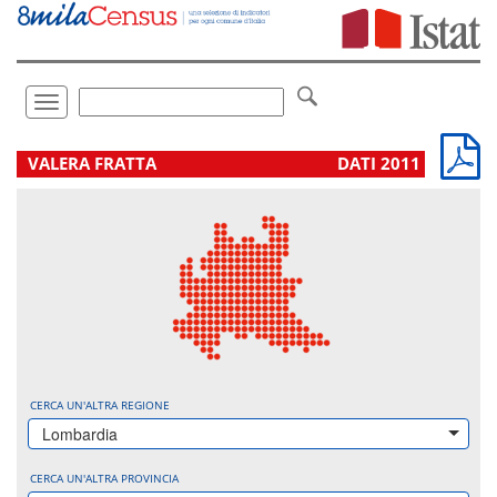
Vai
direttamente
a:
Contenuto
Ricerca
Toggle
navigation
.
VALERA FRATTA
DATI 2011
CERCA UN'ALTRA REGIONE
Lombardia
CERCA UN'ALTRA PROVINCIA