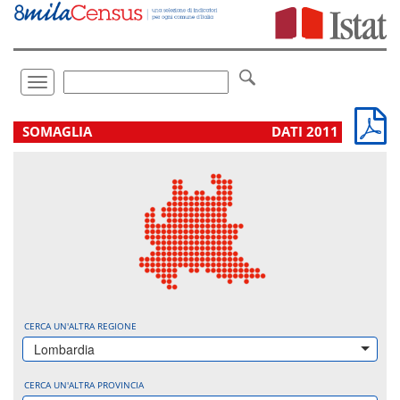
Vai
direttamente
a:
Contenuto
Ricerca
Toggle
navigation
.
SOMAGLIA
DATI 2011
CERCA UN'ALTRA REGIONE
Lombardia
CERCA UN'ALTRA PROVINCIA