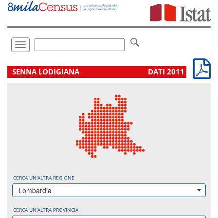
Vai
direttamente
a:
Contenuto
Ricerca
Toggle
navigation
.
SENNA LODIGIANA
DATI 2011
CERCA UN'ALTRA REGIONE
Lombardia
CERCA UN'ALTRA PROVINCIA