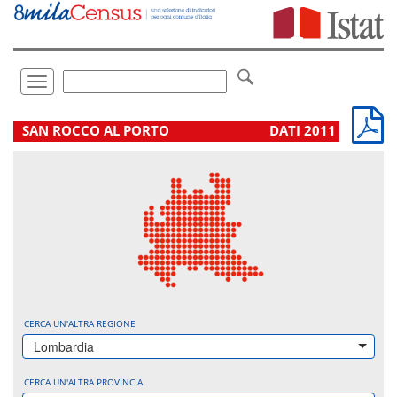
Vai
direttamente
a:
Contenuto
Ricerca
Toggle
navigation
.
SAN ROCCO AL PORTO
DATI 2011
CERCA UN'ALTRA REGIONE
Lombardia
CERCA UN'ALTRA PROVINCIA