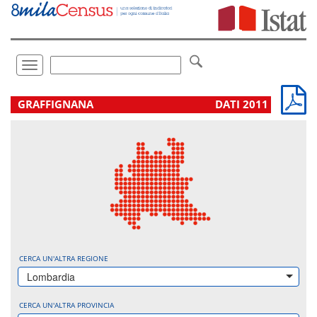
Vai
direttamente
a:
Contenuto
Ricerca
Toggle
navigation
.
GRAFFIGNANA
DATI 2011
CERCA UN'ALTRA REGIONE
Lombardia
CERCA UN'ALTRA PROVINCIA